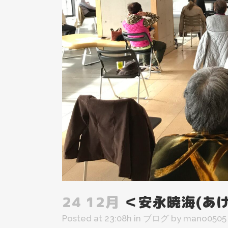
24 12月
＜安永暁海(あけ
Posted at 23:08h
in
ブログ
by
mano0505