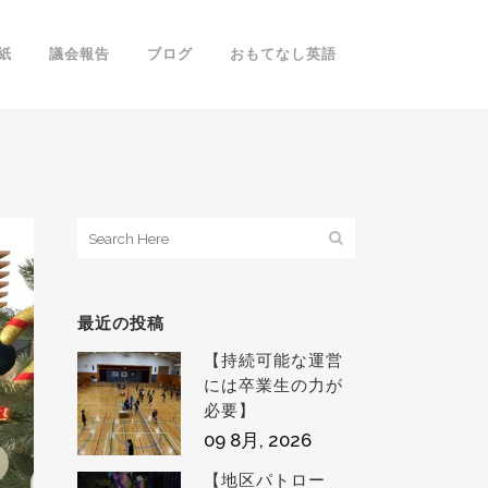
紙
議会報告
ブログ
おもてなし英語
最近の投稿
【持続可能な運営
には卒業生の力が
必要】
09 8月, 2026
【地区パトロー