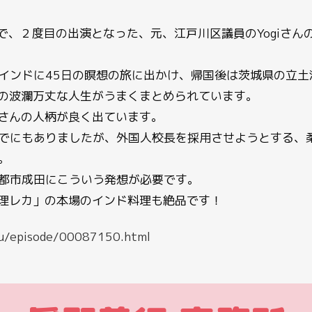
)で、２度目の出演となった、元、江戸川区議員のYogiさん
インドに45日の瞑想の旅に出かけ、帰国後は茨城県の立土
んの波瀾万丈な人生がうまくまとめられています。
iさんの人柄が良く出ています。
でにもありましたが、外国人校長を採用させようとする、
。
都市成田にこういう発想が必要です。
料理レカ」の本場のインド料理も絶品です！
umu/episode/00087150.html