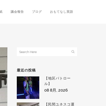
紙
議会報告
ブログ
おもてなし英語
最近の投稿
【地区パトロー
ル】
08 8月, 2026
【民間ユネスコ運