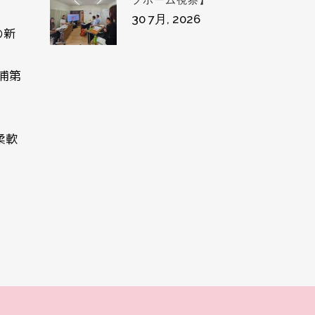
プホーム視察】
30 7月, 2026
の新
浦第
柔軟