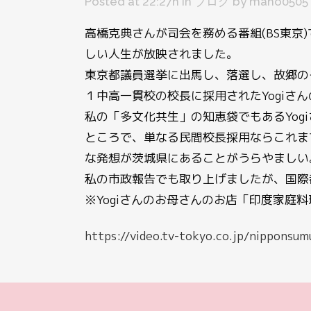
Posted at 22:27h
in
ブログ
by
mano0505
高橋克典さんが司会を務める番組(BS東京
しい人生が放映されました。
東京都議員選挙に出馬し、落選し、故郷の
１中高一貫校の校長に採用されたYogiさ
私の「多文化共生」の知恵袋でもあるYog
ところで、単なる民間校長採用ならこれま
な発想が茨城県にあることがうらやましい
私の市政報告でも取り上げましたが、国際
※Yogiさんのお母さんのお店「印度家庭
https://video.tv-tokyo.co.jp/nippons