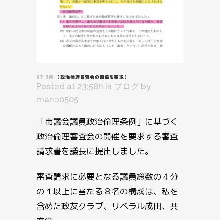
07 5月
【政治倫理審査会の開催を要求】
Posted at 23:58h
in
ブログ
by
mano0505
「市議会議員政治倫理条例」に基づく
政治倫理審査会の開催を要求する審査
請求書を議長に提出しました。
審査請求に必要となる議員総数の４分
の１以上に当たる８名の構成は、私を
含めた政友クラブ、リベラル成田、共