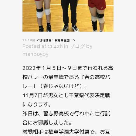
10 10月
＜壮行試合：目指せ全国！＞
Posted at 11:42h
in
ブログ
by
mano0505
2022年１月５日～９日まで行われる高
校バレーの最高峰である『春の高校バ
レー』（春じゃないけど）。
11月7日が男女とも千葉県代表決定戦
になります。
昨日は、習志野高校で行われた壮行試
合にお邪魔しました。
対戦相手は植草学園大学付属で、お互