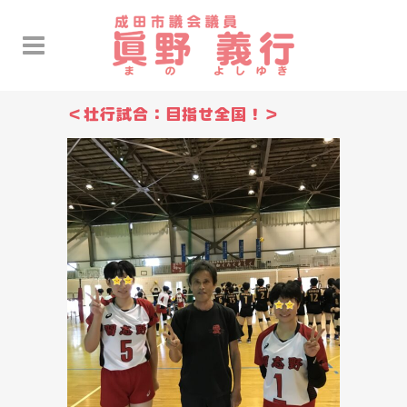
＜壮行試合：目指せ全国！＞