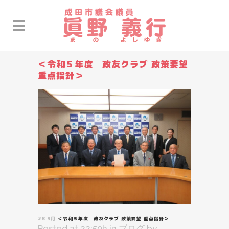
＜令和５年度 政友クラブ 政策要望
重点指針＞
28 9月
＜令和５年度 政友クラブ 政策要望 重点指針＞
Posted at 22:50h
in
ブログ
by