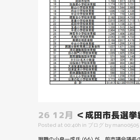
26 12月
＜成田市長選挙
Posted at 00:40h
in
ブログ
by
mano0505
現職の小泉一成氏 (66) が、前市議会議長