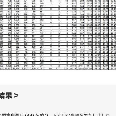
結果＞
の雨宮真吾氏 (44) を破り、５期目の当選を果たしました。