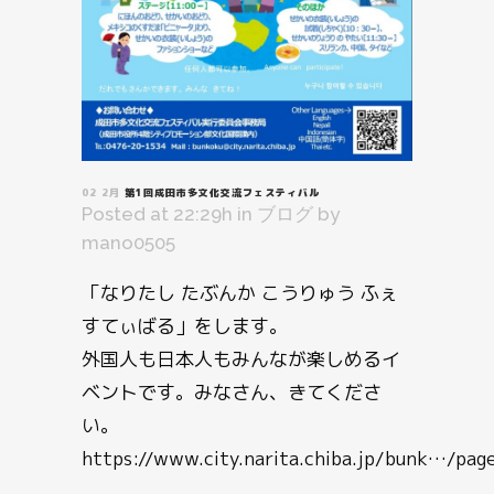
02 2月
第1回成田市多文化交流フェスティバル
Posted at 22:29h
in
ブログ
by
mano0505
「なりたし たぶんか こうりゅう ふぇ
すてぃばる」をします。
外国人も日本人もみんなが楽しめるイ
ベントです。みなさん、きてくださ
い。
https://www.city.narita.chiba.jp/bunk…/pa