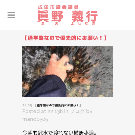
【通学路なので優先的にお願い！】
31 5月
【通学路なので優先的にお願い！】
Posted at 22:13h
in
ブログ
by
mano0505
今朝も冠水で渡れない横断歩道。