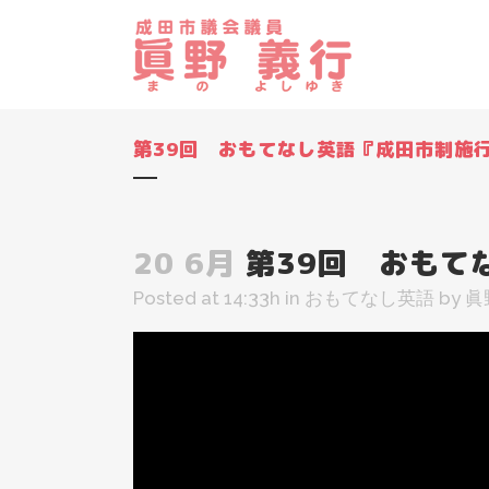
第39回 おもてなし英語『成田市制施行
20 6月
第39回 おもて
Posted at 14:33h
in
おもてなし英語
by
眞