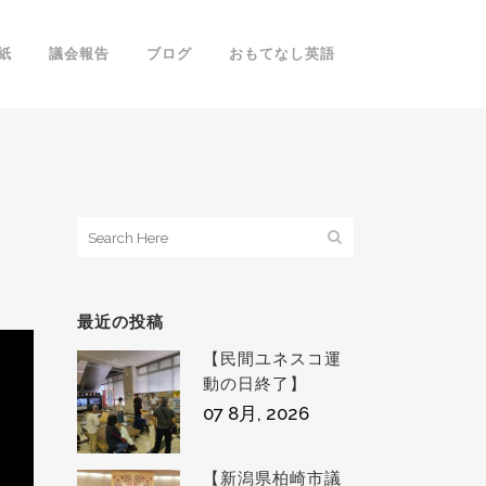
紙
議会報告
ブログ
おもてなし英語
最近の投稿
【民間ユネスコ運
動の日終了】
07 8月, 2026
【新潟県柏崎市議