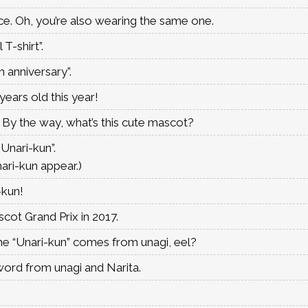
nice. Oh, you’re also wearing the same one.
T-shirt”.
h anniversary”.
 years old this year!
 By the way, what’s this cute mascot?
“Unari-kun”.
ri-kun appear.)
-kun!
cot Grand Prix in 2017.
e “Unari-kun” comes from unagi, eel?
 word from unagi and Narita.