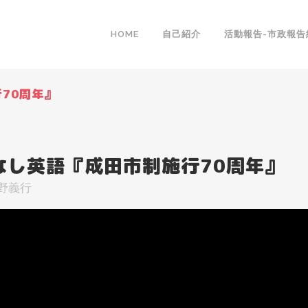
HOME
自己紹介
活動報告-市政報告
70周年』
なし英語『成田市制施行70周年』
野義行