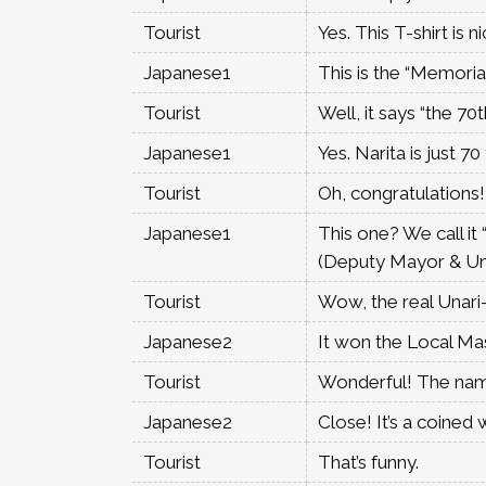
Tourist
Yes. This T-shirt is 
Japanese1
This is the “Memorial 
Tourist
Well, it says “the 70t
Japanese1
Yes. Narita is just 70
Tourist
Oh, congratulations!
Japanese1
This one? We call it 
(Deputy Mayor & Una
Tourist
Wow, the real Unari
Japanese2
It won the Local Mas
Tourist
Wonderful! The nam
Japanese2
Close! It’s a coined
Tourist
That’s funny.