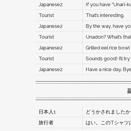
Japanese2
If you have “Unari-k
Tourist
That’s interesting.
Japanese2
By the way, have yo
Tourist
Unadon? What’s tha
Japanese2
Grilled eel rice bowl
Tourist
Sounds good! I’ll try 
Japanese2
Have a nice day. By
日本人1
どうかされましたか
旅行者
はい。このTシャツ