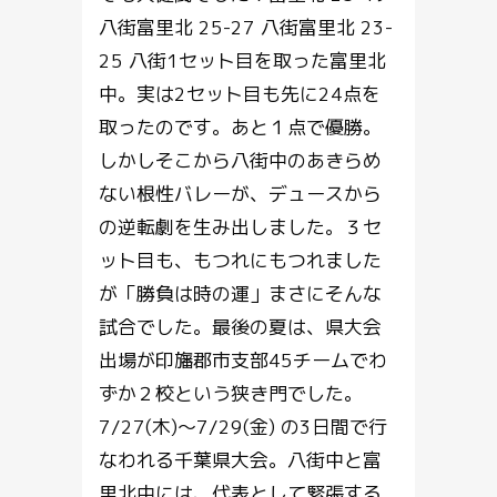
八街富里北 25-27 八街富里北 23-
25 八街1セット目を取った富里北
中。実は2セット目も先に24点を
取ったのです。あと１点で優勝。
しかしそこから八街中のあきらめ
ない根性バレーが、デュースから
の逆転劇を生み出しました。３セ
ット目も、もつれにもつれました
が「勝負は時の運」まさにそんな
試合でした。最後の夏は、県大会
出場が印旛郡市支部45チームでわ
ずか２校という狭き門でした。
7/27(木)～7/29(金) の3日間で行
なわれる千葉県大会。八街中と富
里北中には、代表として緊張する