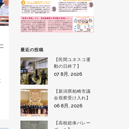
ニ
最近の投稿
【民間ユネスコ運
動の日終了】
07 8月, 2026
に
【新潟県柏崎市議
.
会視察受け入れ】
06 8月, 2026
【高校総体バレー