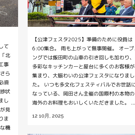
【公津フェスタ2025】準備のために役員は
して
6:00集合。 雨も上がって無事開催。 オープ
は「北
ングでは飯田町の山車の引き回しも加わり、
工事
多彩なキッチンカーと屋台に多くのお客様が
のさら
集まり、大賑わいの公津フェスタになりまし
必須
た。 いつも多文化フェスティバルでお世話
進捗状
なっている、岡田さん主催の国際村の本物の
まし
海外のお料理もおいしくいただきました。 ..
実が見
12 10月, 2025
りま
うな機