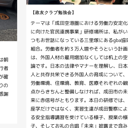
【政友クラブ勉強会】
テーマは「成田空港圏における労働力安定化
に向けた官民連携事業」研修場所は、私がい
つもお世話になっている三里塚にあるgba協
組合。労働者を約３万人増やそうという計画
は、外国人材の雇用増加なくしては机上の空
は朝
論です。日本の法律やマナーを理解し、日本
行者
人と共存共栄できる外国人の育成について、
が確
労働環境、住環境、教育、医療それぞれの観
りの
点からきちんと整備しなければ、成田市の未
感謝
来に赤信号がともります。本日の研修では、
座学だけではなく、実習生達が成田警察によ
る安全指導講習を受けている様子、授業の様
子、そしてお礼の合唱「未来」披露まで含み