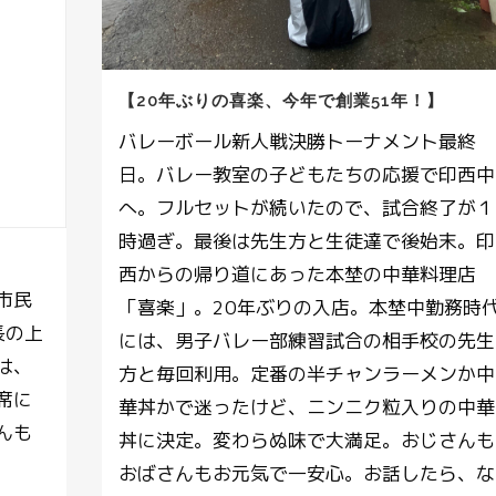
【20年ぶりの喜楽、今年で創業51年！】
バレーボール新人戦決勝トーナメント最終
日。バレー教室の子どもたちの応援で印西中
へ。フルセットが続いたので、試合終了が１
時過ぎ。最後は先生方と生徒達で後始末。印
西からの帰り道にあった本埜の中華料理店
市民
「喜楽」。20年ぶりの入店。本埜中勤務時
長の上
には、男子バレー部練習試合の相手校の先生
は、
方と毎回利用。定番の半チャンラーメンか中
席に
華丼かで迷ったけど、ニンニク粒入りの中華
んも
丼に決定。変わらぬ味で大満足。おじさんも
おばさんもお元気で一安心。お話したら、な