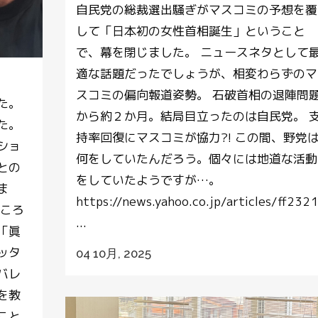
自民党の総裁選出騒ぎがマスコミの予想を覆
して「日本初の女性首相誕生」ということ
で、幕を閉じました。 ニュースネタとして
適な話題だったでしょうが、相変わらずのマ
スコミの偏向報道姿勢。 石破首相の退陣問
た。
から約２か月。結局目立ったのは自民党。 
た。
持率回復にマスコミが協力?! この間、野党
ショ
何をしていたんだろう。個々には地道な活動
との
をしていたようですが…。
ま
https://news.yahoo.co.jp/articles/ff
ところ
...
「眞
ッタ
04 10月, 2025
バレ
を教
こと