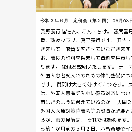
令和３年６月 定例会（第２回） 06月08
眞野義行 皆さん、こんにちは。 議席番号３番、政友クラブ、眞野義行です。 通告に基づきまして一般質問をさせていただきます。 なお、議長の許可を得まして資料を用意しております。 後ほど説明いたします。 テーマは、外国人患者受入れのための体制整備についてです。 質問は大きく分けて２つです。 大問１は、外国人患者受入れに係る対応について、市はどのように考えているのか。 大問２は、外国人医療対策協議会等の設置が必要と考えるが、市の見解は。 それでは始めます。 今から約１か月前の５月２日、八富斎場でインド人女性の火葬式に参列しました。 インドからアメリカへ向かうインド人の母親と息子さん。 成田空港での乗換えで飛行機待ちの間にお母さんがめまいを起こし、成田赤十字病院に救急搬送。 診断の結果、エコノミー症候群と判明しましたが、治療のかいもなく４月30日にお亡くなりになりました。 様々な経緯から、私はこの方の火葬まで関わることになったのですが、成田赤十字病院、成田市役所、葬儀屋、火葬場などと連携、交渉を行いました。 成田赤十字病院の国際診療科の医師は英語が話せる葬儀屋を探し、その葬儀屋がアメリカ大使館に連絡をし、その結果、５月２日の午前中に火葬式が実現し、夕方の特別便でアメリカに飛び立つことができました。 寄る予定のなかった日本で母親が入院し、そのままお亡くなりになり、お骨にしてアメリカに持っていかなければならなくなった息子さんは、言葉が分からず、すべきことも分からず、悲しむ暇もないままアメリカに旅立ちました。 国際空港を抱えた都市にはこういう問題が起きるということを、そしてその対応が本当に大変であるということを、身をもって知ることができました。 もし、この息子さんが英語を話せない方だったら、この特別便に間に合ったかどうか。 そういう意味では、彼は不幸中の幸いだったと言えます。 ところで、葬儀屋の請求額は40万円を超えていました。 私はその高額さに驚いて相談すると、英語の通訳、文書作成、市役所までの同行、その後空港まで付添いをされるということだったので、決して高額とは言えない金額であるとも思いました。 状況を考慮し、結局かなり請求金額は下がりました。 病院の費用については、ＩＣＵ入院治療で100万円を超えました。 日本の公的医療保険を有していないために、このような高額請求が発生したのです。 旅行者にとって支払える金額ではありません。 まして、単なるトランジットだったのですから。 この１週間後、治療にあたられた成田赤十字病院の先生から連絡が入りました。 外国人患者及び外国人医療費問題についてお話がしたいと。 私も、今回のことでこの問題に関心を持ったので、すぐにお目にかかることにしました。 また、母親を亡くしたインド人の息子さんが、医療費をきちんと支払えたかどうかも気になっていたので。 結局、葬儀屋さんと成田赤十字病院に支払われた金額は総額で約35万円、アメリカに到着後支払うという約束でしたが、今も支払いはありません。 海外旅行保険に加入していなかったようです。 成田赤十字病院の未収金額は約100万円です。 さて、一口に外国人患者といっても、異なる３つのタイプがあります。 １、日本で暮らす資格を持っている在留外国人患者、２、医療目的で日本の医療機関を受診する外国人患者、３、日本滞在中に病気やけがで治療が必要となった訪日外国人旅行者患者の３つです。 １番目の在留外国人患者の場合は、日本の公的医療保険に加入していることから、日本の医療文化や医療習慣を一定程度理解しています。 しかしながら、様々な理由で公的医療保険に加入していない、またはできない在留外国人の方もいます。 彼らが大きな病気やけがで医療機関にかかるともちろん10割負担になり、場合によっては100万円以上の高額な支払いが生じます。 さらに、健康保険がない外国人に対しては、200％の診療費を請求する病院もあるので請求額はさらに高額になり、未払いが生じます。 ２番目の、医療目的で日本の医療機関を受診する外国人患者とは、2011年に制定された医療滞在ビザを有して訪日する外国人患者及び同伴者のことです。 最長３年の滞在が可能で、治療・健診のほかに美容・健康増進、そういった目的でも医療滞在ビザは発行されます。 したがって、ここでいう外国人患者とは、主に海外の富裕層の方々を指します。 昨年、議員団で開業前に視察した国際医療福祉大学成田病院のホテルのような個室は、こういった外国人をターゲットにしています。 こうした動きは医療ツーリズムと呼ばれ、富裕層の間では認知度が高く、世界的にかなりな広がりを見せています。 ３番目の、訪日外国人旅行者患者は、訪日同行者のみならず単に乗換えのために空港やホテルにいる間にエコノミー症候群などで体調が急変し、救急搬送される外国人旅行者も含みます。 2019年、観光庁が行った、訪日外国人旅行者の訪日中の不慮のけがや病気の医療費をカバーする保険の加入状況等に関してのアンケートでは、約74％の方が旅行保険に加入しているという結果が出ました。 逆に言えば約26％、実に４人に１人が傷病に対して無防備な状態で訪日しているということになります。 この26％の訪日外国人が患者になると、１番目の公的健康保険に加入していない在留外国人と同様の医療費未払いという、深刻な問題が生じる可能性があります。 以上のことから、外国人患者受入れには様々な対応が必要となります。 ここで１つ目の質問をします。 外国人患者受入れに係る対応について、市はどのように考えているのでしょうか。 さて、ここでお手元の資料１をご覧ください。 成田赤十字病院外国人患者数の推移です。 患者数は延べ人数になっています。 平成29年、2017年に国際診療科が開設されてからのデータです。 国際診療科とは、以前より外国人患者を多数受け入れてきた成田赤十字病院が、今後さらに増えていく外国人患者に対して安心して受診、療養できるよう、またスタッフも不安なく医療を提供できるように新設した科です。 医療通訳、翻訳サービスなどのみならず、外国人患者の診療や保険の問題、帰国に関するサポートなど、国際医療に関連して院内で生じる様々な問題の窓口となっています。 このデータを見ると、令和２年度には延べ外国人患者数が5,324人にまで増加していることが分かります。 コロナ禍ですので在留外国人の増加が要因ですが、この４年間の国際診療科の人道的な対応が患者増につながっているのだと思います。 さて、このデータの令和元年度の4,701人の延べ患者数について説明します。 実質患者数は3,770人、そのうち在留外国人は3,354人、訪日外国人は416人。 この416人は短期滞在資格（観光等）で在留しているため、日本の公的保険に加入していません。 この年の成田赤十字病院の未収金額総額は１億436万7,400円です。 内訳は日本人未収金額約8,300万円、外国人未収金額約2,100万円。 外国人未収金額の内訳としては、在留外国人の未収金額が約1,500万円、訪日外国人の未収金額が12人で約600万円となっています。 訪日外国人の例を２つ紹介します。 Ａさんは、入国後、成田空港から救急搬送され、数日ＩＣＵで治療後に死亡。 発生した医療費は162万7,953円、うち支払われた金額は18万7,933円。 Ｂさんは旅行者で、国内旅行を終え帰国直前に救急搬送され、数日ＩＣＵで治療後、死亡。 発生した医療費は445万7,051円、うち支払われた金額は約80万円。 どちらも分割払いの誓約書を書いてもらっていましたが、退院、帰国後に電話やメールで督促するも、一度も支払われていません。 このケースは、まさに私が関わったものと同じです。 裁判を起こしたとしても、日本の判決は海外では有効にならないので、実質意味がありません。 日本に財産があれば、その差押えもできますが、旅行者なので差し押さえる財産もありません。 つまり、病院の医療かかり逃げという、言葉は悪いですが形になってしまいます。 では、こういった医療費不払いのリスクを抱えた外国人の診療を、医療機関は拒否できるのでしょうか。 それはできません。 医師法により、治療を求める患者がいる限り医師は診療を拒否することができず、必ず治療に応じなければならないという、応召義務が発生するからです。 赤十字という社会的責任を負う成田赤十字病院が、お金を払えそうにないからといって診療拒否などできず、まして、空港から救急で搬送された外国人の診療拒否などできるはずはありません。 ここで、資料１の裏面をご覧ください。 これは、空港内急病人搬送先医療機関一覧です。 警防課で過去５年に遡って調べてくれました。 このデータは日本人と外国人合計の搬送人数です。 空港内での外国人救急搬送の際には、総務省消防庁が推奨している14か国、15言語に対応している救急隊員用多言語音声翻訳アプリ「救急ボイストラ」を使用することで、成田市もこれまで大きな混乱もなく外国人を搬送できているそうです。 しかしながら、搬送先の医療現場では多言語化に対応し切れていないことが実情です。 上位３つの医療機関に、この多言語化についての聞き取り調査を行いましたが、やはり通訳または外国語対応医療ソーシャルワーカーなどの整備が追いついていないということでした。 診療費未払い問題とともに、この医療通訳者の確保・育成も大きな課題となっています。 医療現場の負担を軽減するためにも、訪日外国人旅行者に直接関わるＮＡＡ、各空港会社、消防、医療機関、そして通訳人材確保に関わる国際交流協会などの機関が一堂に会する必要性が生じていると思います。 そこで、２つ目の質問です。 外国人医療対策協議会等の設置が必要と考えるが、市はどのようにお考えですか。 以上で壇上からの質問を終わります。 雨宮真吾 議長 小泉市長。 〔市長 小泉一成君登壇〕 ◎市長（小泉一成君） 眞野議員の、外国人患者受入れのための体制整備についてのご質問にお答えいたします。 まず、外国人患者受入れに係る対応について、市はどのように考えているのかとのことでありますが、昨年は新型コロナウイルス感染症の影響により訪日外国人旅行者数は大きく減少し、在留外国人数についても減少しておりますが、我が国における訪日外国人旅行者数及び在留外国人数は近年増加傾向にあり、本市における外国人住民も増加しております。 このような中、国では平成30年６月に、訪日外国人に対する適切な医療等の確保に向けた総合対策を取りまとめ、日本を訪れる旅行者が医療を必要とする場合に備え、安心・安全に医療を受けられる環境を整えることとしております。 また、訪日外国人に対する取組に加え、在留外国人につきましても、外国人材の受入れ、共生のための総合的対応策を取りまとめ、全ての居住圏における外国人患者が、安心して受診できる体制の整備を進めることとしております。 さらに、外国人患者の受入れ体制に係るニーズなどは都道府県ごとに異なり、優先課題も大きなばらつきがあると考えられ、増加が続く外国人患者を単独医療機関で受け入れるには限界があることから、医療機関に対する支援とともに地域での受入れ体制への支援が重要とされ、都道府県単位の外国人患者受入れ体制整備に対する支援が進められております。 本市では、市内医療機関における外国人患者の受入れ状況などにつきましては把握しておりませんが、国際医療福祉大学成田病院においては現在４か国語に対応し、患者の受入れを行っているところであり、成田赤十字病院においても、平成29年度に国際診療科を開設するなど、体制の整備及び充実が図られているところであります。 また、市のホームページにおいて、市内医療機関の掲載と併せて多言語対応が可能な県内医療機関などの情報が掲載されている「ちば医療なび」を紹介することで、外国人住民が外国語の対応が可能な医療機関などを検索するための一助となるよう、対応しているところであります。 外国人患者の受入れにつきましては、言語への対応や医療費の未払いなどの課題もあると認識しており、国や県での広域の医療体制の整備が必要であると考えておりますので、今後も動向を注視するとともに、外国人患者が必要とする情報の提供を図ってまいります。 次に、外国人医療対策協議会等の設置が必要と考えるが、市の見解はとのことでありますが、国では、訪日外国人に対する適切な医療等の確保に向けた総合対策において、外国人患者が直面する様々な課題に対して幅広く検討することができるよう、行政機関、医療機関に加えて外国人患者受入れ体制整備に関連する関係機関を集めた協議の場を設置することを推奨しております。 外国人医療対策協議会等の設置につきましては、都道府県に設置が求められておりますが、現在までのところ千葉県では設置されておりませんので、今後設置された場合につきましては、本市においても必要に応じて協力をしてまいりたいと考えております。 雨宮真吾 議長 眞野議員。 眞野義行 ご答弁ありがとうございました。 それでは、質問席より質問を続けます。 ここで、東京にある国立の国際医療研究センター病院のホームページを紹介します。 日本の健康保険資格を有していない外国人患者の、診療報酬の請求についての告知です。 「①海外在住で日本の健康保険資格を有しておらず、治療目的のために来日し、当院を受診した場合は、受け入れ準備および事務作業等に必要な業務量を考慮し、診療報酬点数１点につき30円を請求いたします。 」つまり、受診をすれば通常の３倍の診療費がかかるということです。 「②今、日本にいて、日本の健康保険資格を有しておらず、上記①以外で当院を受診した場合は、診療報酬点数１点につき20円を請求いたします。 」つまり、２倍の診療費が発生するということです。 一体、なぜこのような告知をするのでしょうか。 理由は、日本の高度な医療を受けて診療費を払わず、そのまま母国へ帰ってしまうという、そういった悪質な外国人がいるからです。 先ほど説明した、医療ツーリズムで訪日する富裕層とは明らかに異なります。 また、１点につき20円を請求することとともに、事前に医療費が高額になることを知らせておき、前払い制度であることを告知しておけば、医師の応召義務に反することなく、診療費を払わない外国人の受診拒否ができるからです。 この対策は、未払い問題を回避するために有効で、厚生労働省も認めています。 これらは、病院経営上必要な措置であると言えます。 さて、ここで成田赤十字病院の例を紹介します。 赤十字病院でも、診療点数については度重なる討議がありました。 しかしその結果、国際診療科開設の本来の目的に準じ、その道義的責任から１点につき10円で診療を行うことになりました。 つまり、日本人と同等の診療費です。 空港周辺の医療機関がそれぞれの事情で個別対応になることは仕方がないことですが、特に救急搬送された訪日外国人患者に対する対応が、病院ごとに異なるということになると、訪日外国人にとって安心・安全な都市であると言えない可能性があります。 そこで質問します。 国の示す、日本を訪れる旅行者が医療を必要とする場合に備え、安心・安全に医療を受けられる環境を整えるとは、具体的にどういったものを想定しているのでしょうか。 お答え願います。 雨宮真吾 議長 高橋健康こども部長。 ◎健康こども部長（高橋一夫君） 国では、訪日外国人に対する適切な医療等の確保に向けた総合対策において、外国人観光客自身の適切な費用負担を前提に、予期せぬけがの際、不安を感じることなく医療等を受けられ、安全に帰国できる仕組みを構築するとしております。 具体的には、可能な限り多くの外国人観光客の加入を目指した旅行保険への加入勧奨に取り組むことや、観光の振興に主体的に取り組む地域ごとの多様な関係者の連携による環境整備を国として支援するなどとされております。 以上でございます。 雨宮真吾 議長 眞野議員。 眞野義行 ありがとうございます。 ご答弁のとおり、未払い問題が発生しないためには、訪日外国人が自己責任で海外旅行保険に加入することが極めて当たり前、かつ大切なことだと思います。 観光の振興に主体的に取り組む地域ごとの多様な関係者の連携による環境整備も必要不可欠なことになっていくと思います。 さて、皆さんは成田市内在住の小学生Ｏ君のことをご存じでしょうか。 昨年、体に大きな疾患が見つかり、千葉大学医学部附属病院で手術を受けました。 放置しておけば確実に命に関わる問題でした。 最初は成田赤十字病院に相談があったのですが、そのときに病院では、難民申請中の親子は健康保険に加入できておらず、このまま日本で手術を受ければ極めて高額な費用が発生すると。 そこで、ぜひ母国に帰国して手術を受けることを勧めました。 しかし、難民として日本に逃れてきたので帰国をすると逮捕されてしまうと、殺されてしまうということから帰国を拒否。 その後、幾つかの経緯を経て、結局千葉大学医学部附属病院で手術ということになりました。 手術は無事成功しましたが、この親子には多額の未払い金が生じました。 総額626万4,550円です。 毎月３万円、18年をかけて返済していかなければなりません。 公津の杜にあるカトリック成田教会では、日本語補助教員を行っていらっしゃる方の呼びかけもあって、Ｏ君のための募金活動がありました。 日本人と多くの外国人信者の皆さんが寄附をして、３週間で33万4,479円が集まりました。 しかし、彼はこの先非常に重い十字架を背負って生きていかなければなりません。 ところで、保険未加入者に対する救済措置として、無料低額診療制度というものがあります。 生活保護受給者でない方で低所得者、要保護者、ホームレス、ＤＶ被害者、短期滞在の外国人、不法滞在者、旅行者など、生計困難者が対象になっています。 しかしながら、それを実施している医療機関または医療法人が少ないのが現実です。 東京には無料低額診療で受診できる病院がたくさんあり、メディカルソーシャルワーカーのグループが、外国人で医療費が払えない方々に無料低額診療で受診できるよう取組をしてくれています。 千葉県は、無料低額診療事業を行っている病院が少ないことに加えて、成田市には無料低額診療制度を持つ病院がありません。 こういった問題を、国際都市を標榜する成田市が放っておいてよいのでしょうか。 外国人患者受入れのための体制整備は、これからの成田市の発展には欠かすことのできないものだと思います。 そこで、最後の質問をします。 外国人患者が必要とする情報提供を図ってまいりますとのお答えでしたが、市は、具体的にはどのような情報提供を想定しているのでしょうか、お願いします。 雨宮真吾 議長 高橋健康こども部長。 ◎健康こども部長（高橋一夫君） 具体的な情報提供といたしましては、市長よりご答弁申し上げましたとおり、市のホームページにおいて、市内医療機関の掲載と併せて多言語対応が可能な県内医療機関などの情報が掲載されている「ちば医療なび」を紹介することや、13言語で様々な相談について受け付けている成田市外国人総合相談窓口を案内するなど、外国人患者の方が必要とする情報の提供を図ってまいります。 以上でございます。 雨宮真吾 議長 眞野議員。 眞野義行 ありがとうございました。 発信する情報が、医療を必要としている人に対応しているかどうかは、今後詳しく検討していく必要がありますが、それにしても、このＯ君を救う手だては成田市にはないのでしょうか。 ここで、日本最大の湿原と国の特別天然記念物のタンチョウ、そして阿寒湖と特別天然記念物のマリモで有名な釧路市の外国人患者の対応を紹介します。 私からの問合せに、１時間かけて全ての経緯と現状を語ってくれました。 それはすばらしい取組でした。 2013年、人口約16万人の釧路市は、釧路市外国人傷病者対応連絡協議会を設立しました。 市役所関係各所、医師会、歯科医師会、薬剤師会、観光コンベンション協会、３つの運輸会社、アジアからの研修生を受け入れている企業、そして国際交流会と連携を図り、外国人の方々に、仕事でも観光でも安心して釧路市を訪れていただけるようにするためです。 そして、その２年後の2015年には、通訳者登録制度を始めました。 現在では延べ100人の登録があるそうです。 外国人医療問題として最初に上がることは言葉の問題です。 これにより、医療機関ごとの個別対応で医療現場にかかっていた負担が軽減され、外国人たちが安心して就労や生活ができることにつながっているそうです。 翌2016年には、電話医療通訳及びビデオ医療通訳「メディフォン」の導入を決めました。 しかし、当初予算は26万円。 十分なサービスを受けられないことは分かっていましたが、外国人医療問題を解決するためには、とにかくやってみるんだという意気込みで始められたそうです。 すると、その取組が国土交通省北海道運輸局の目にとまり、実証実験対象地域として認定されたのです。 この登録者の方々の中で、希望者にはプロの同時通訳者を講師に招き、テクニック、マナー、災害時対応通訳の研修も行っています。 さらに、多言語化する訪日外国人に対応するために、昨年2020年から、市の職員と在留外国人を対象にした易しい日本語の講習会も始めたそうです。 港町である釧路市の取組は、国や北海道の動向を待たずに、自分たちの都市のさらなる発展を目指して始めたことがすばらしく、空の港まち成田も大いに参考になることではないでしょうか。 新型コロナ終息後は、世界中の人流が劇的に活発になることが予想されています。 留学生や実習生が再び増加することは確実です。 感染症対策を含めた安心・安全な都市であることは、渡航先、就労先、留学先を決定する上で重要な選択肢の一つになることは間違いありません。 そのために、外国人であっても安心して地域の医療機関にかかることができるシステムづくりは急務となると思います。 そこで、私は４つの提案をします。 一つ、通訳人材バンクの設立。 例えば、教育委員会で現在採用している日本語教育補助員及び有償ボランティアの方は22名、対応言語は９か国語。 さらに英語指導補助教員ＡＬＴは16か国で45名。 対応言語は、出身国で考えた場合、英語を含めて９か国