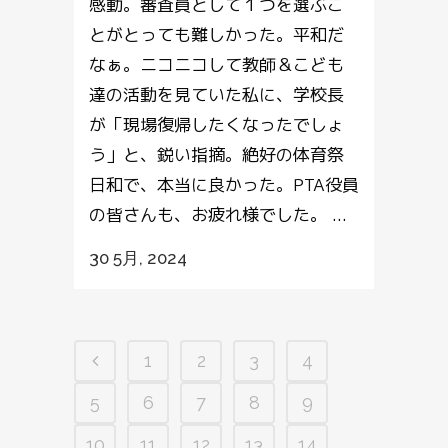
感動。審査員として１つを選ぶこ
とがとっても難しかった。平和だ
なぁ。ニコニコして教師＆こども
達の活動を見ていた私に、学校長
が「現場復帰したくなったでしょ
う」と、鋭い指摘。絶好の体育祭
日和で、本当に良かった。PTA役員
の皆さんも、お疲れ様でした。 ...
30 5月, 2024
1
2
3
4
5
6
7
8
9
10
11
12
13
14