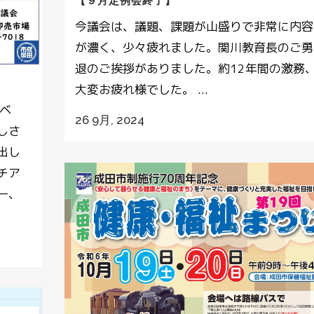
【９月定例会終了】
今議会は、議題、課題が山盛りで非常に内容
が濃く、少々疲れました。関川教育長のご勇
退のご挨拶がありました。約12年間の激務
大変お疲れ様でした。 ...
ャベ
26 9月, 2024
しさ
出し
チア
ー、