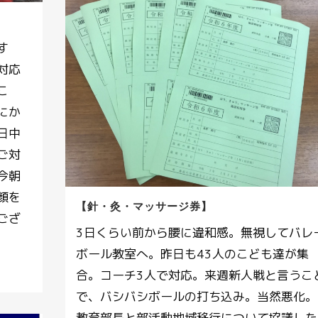
す
対応
こ
にか
日中
ご対
今朝
顔を
【針・灸・マッサージ券】
ござ
3日くらい前から腰に違和感。無視してバレ
ボール教室へ。昨日も43人のこども達が集
合。コーチ3人で対応。来週新人戦と言うこ
で、バシバシボールの打ち込み。当然悪化。
教育部長と部活動地域移行について協議した