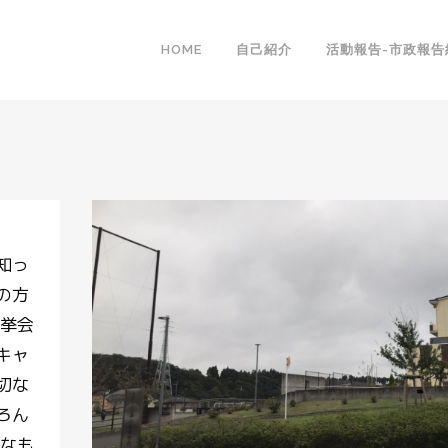
HOME
自己紹介
活動報告-市政報告
知っ
の方
選挙会
キャ
切な
ろん
がなも