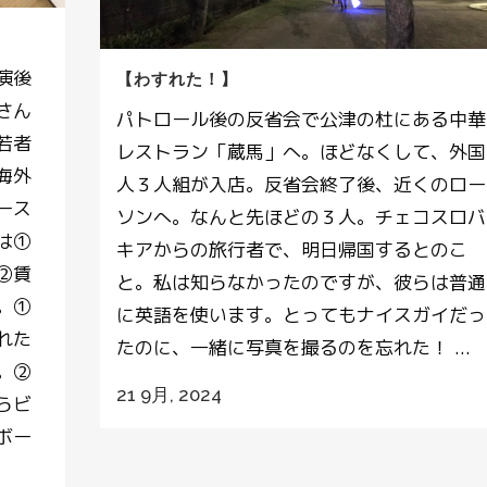
演後
【わすれた！】
さん
パトロール後の反省会で公津の杜にある中華
若者
レストラン「蔵馬」へ。ほどなくして、外国
海外
人３人組が入店。反省会終了後、近くのロー
ース
ソンへ。なんと先ほどの３人。チェコスロバ
は①
キアからの旅行者で、明日帰国するとのこ
②賃
と。私は知らなかったのですが、彼らは普通
。①
に英語を使います。とってもナイスガイだっ
れた
たのに、一緒に写真を撮るのを忘れた！ ...
。②
21 9月, 2024
らビ
ボー