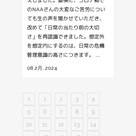
えしました。最後に、コロナ禍で
のNAAさんの大変なご苦労につい
ても生の声を聞かせていただき、
改めて「日常の当たり前の大切
さ」を再認識できました。想定外
を想定内にするのは、日常の危機
管理意識の高さにつきます。 ...
08 2月, 2024
1
2
3
4
5
6
7
8
9
10
11
12
13
14