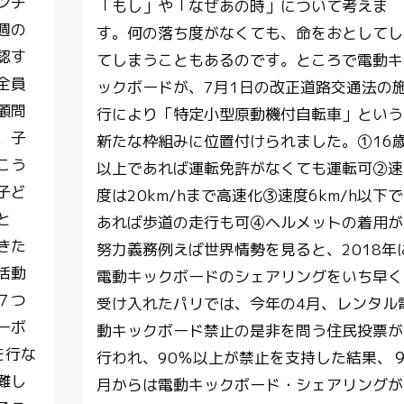
ンチ
「もし」や「なぜあの時」について考えま
週の
す。何の落ち度がなくても、命をおとしてし
認す
てしまうこともあるのです。ところで電動キ
全員
ックボードが、7月1日の改正道路交通法の
顧問
行により「特定小型原動機付自転車」という
、子
新たな枠組みに位置付けられました。①16
こう
以上であれば運転免許がなくても運転可②速
子ど
度は20km/hまで高速化③速度6km/h以下で
と
あれば歩道の走行も可④ヘルメットの着用が
きた
努力義務例えば世界情勢を見ると、2018年
活動
電動キックボードのシェアリングをいち早く
７つ
受け入れたパリでは、今年の4月、レンタル
ーボ
動キックボード禁止の是非を問う住民投票が
を行な
行われ、90％以上が禁止を支持した結果、
難し
月からは電動キックボード・シェアリングが