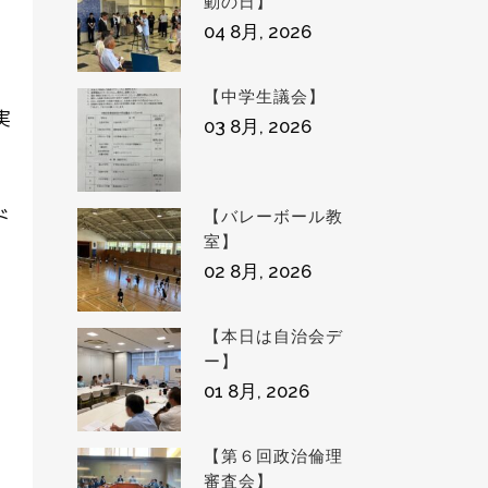
動の日】
04 8月, 2026
【中学生議会】
実
03 8月, 2026
ド
【バレーボール教
室】
02 8月, 2026
【本日は自治会デ
ー】
01 8月, 2026
【第６回政治倫理
審査会】