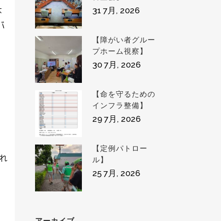
は
31 7月, 2026
バ
【障がい者グルー
プホーム視察】
30 7月, 2026
【命を守るための
インフラ整備】
29 7月, 2026
【定例パトロー
れ
ル】
25 7月, 2026
アーカイブ