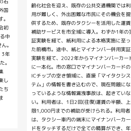
の石
齢化社会を迎え、既存の公共交通機関では利
外国
用が難しく、外出困難な市民にその機会を提
す。
供するため、既存のタクシーを活用した運賃
会初
補助サービスを市全域に導入。わずか1年の
ある中
証実験を経て、紙利用による本格実施に至っ
せん。
た前橋市。途中、紙とマイナンバー併用実証
。3年
実験を経て、2022年からマイナンバーカー
した。
に一本化。市の窓口でマイナンバーカードの
集
ICチップの空き領域に、直接「マイタクシス
楽し
テム」の情報を書き込むので、現在問題にな
たち
っているような情報漏洩事故は、起きていな
ま
い。利用者は、1日2回(往復)運賃の半額、上
限1,000円までの補助が受けられる。利用者
は、タクシー車内の端末にマイナンバーカー
ドをタッチするだけで全ての精算ができ、年