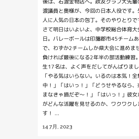
後は、石渡金物店へ。政友クラブ大先輩
渡議員と奥様が、今回の日本人役です。
人に人気の日本の包丁。そのやりとりで
さて明日はいよいよ、中学校総合体育大
日。バレーボールは印旛郡市45チーム
で、わずか2チームしか県大会に進めま
負ければ最後になる2年半の部活動練習
生17名は、よく声をだしてがんばりま
「やる気はいらない。いるのは本気！全
中！」「はいっ！」「どうせやるなら、
まなきゃ損だぞ～！」「はいっ！」彼女
がどんな活躍を見せるのか、ワクワクし
す！ ...
14 7月, 2023