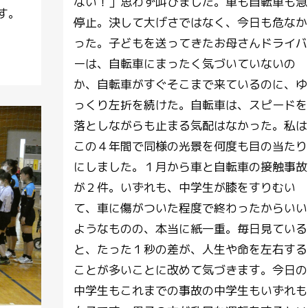
ない！」思わず叫びました。車も自転車も急
す。
停止。決して大げさではなく、今日も危なか
った。子どもを送ってきたお母さんドライバ
ーは、自転車にまったく気づいていないの
か、自転車がすぐそこまで来ているのに、ゆ
っくり左折を続けた。自転車は、スピードを
落としながらも止まる気配はなかった。私は
この４年間で同様の光景を何度も目の当たり
にしました。１月から車と自転車の接触事故
が２件。いずれも、中学生が膝をすりむい
て、車に傷がついた程度で終わったからいい
ようなものの、本当に紙一重。毎日見ている
と、たった１秒の差が、人生や命を左右する
ことが多いことに改めて気づきます。今日の
中学生もこれまでの事故の中学生もいずれも