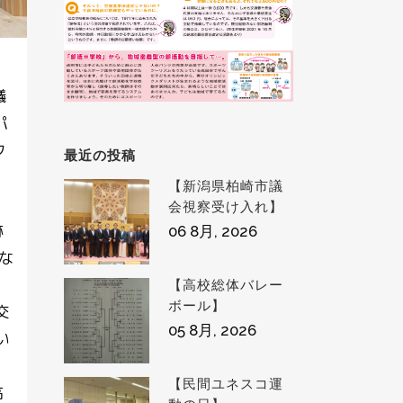
議
パ
ク
最近の投稿
【新潟県柏崎市議
会視察受け入れ】
跡
06 8月, 2026
とな
【高校総体バレー
ボール】
交
05 8月, 2026
い
【民間ユネスコ運
高