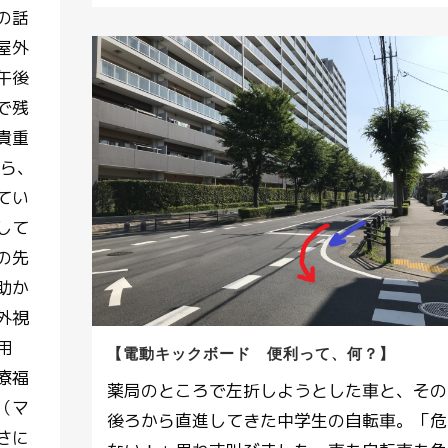
の話
屋外
午後
で残
貴重
がら、
てい
して
の先
助か
外視
用
【電動キックボード 便利って、何？】
療福
薬局のところで左折しようとした車と、その
（マ
後ろから直進してきた中学生の自転車。「危
さに