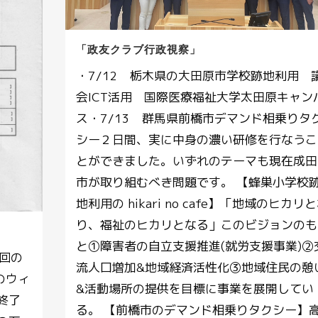
「政友クラブ行政視察」
・7/12 栃木県の大田原市学校跡地利用 
会ICT活用 国際医療福祉大学太田原キャン
ス・7/13 群馬県前橋市デマンド相乗りタ
シー２日間、実に中身の濃い研修を行なうこ
とができました。いずれのテーマも現在成田
市が取り組むべき問題です。 【蜂巣小学校
地利用の hikari no cafe】「地域のヒカリ
り、福祉のヒカリとなる」このビジョンのも
と①障害者の自立支援推進(就労支援事業)②
3回の
流人口増加&地域経済活性化③地域住民の憩
のウィ
&活動場所の提供を目標に事業を展開してい
終了
る。 【前橋市のデマンド相乗りタクシー】