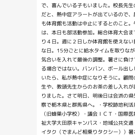
で、喜んでいる子もいました。校長先生
だと、熱中症アラートが出ているので、
も体育館も活動は中止にするとのこと。
は、本日も部活動参加。総合体育大会ま
り４日。週に２日しか体育館を使えない
な日。15分ごとに給水タイムを取りな
気合いを入れて最後の調整。暑さに負け
る場合ではない。バンバン、ボール出し
いたら、私が熱中症になりそうに。顧問
生や、教頭先生からのお茶の差し入れが
りました。さて明日、明後日は会派の県
察で栃木県と群馬県へ。・学校跡地利活
（旧蜂巣小学校）・議会ＩＣＴ・国際医
祉大学大田原キャンパス・地域公共交通
イタク（でまんど相乗りタクシー））暑