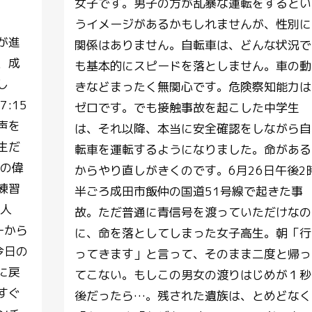
女子です。男子の方が乱暴な運転をするとい
うイメージがあるかもしれませんが、性別に
が進
関係はありません。自転車は、どんな状況で
、成
も基本的にスピードを落としません。車の動
し
きなどまったく無関心です。危険察知能力は
:15
ゼロです。でも接触事故を起こした中学生
声を
は、それ以降、本当に安全確認をしながら自
生だ
転車を運転するようになりました。命がある
達の偉
からやり直しがきくのです。6月26日午後2
練習
半ごろ成田市飯仲の国道51号線で起きた事
2人
故。ただ普通に青信号を渡っていただけなの
ーから
に、命を落としてしまった女子高生。朝「行
今日の
ってきます」と言って、そのまま二度と帰っ
に戻
てこない。もしこの男女の渡りはじめが１秒
すぐ
後だったら…。残された遺族は、とめどなく