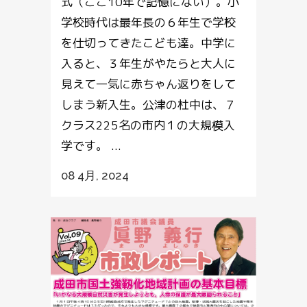
式（ここ10年で記憶にない）。小
学校時代は最年長の６年生で学校
を仕切ってきたこども達。中学に
入ると、３年生がやたらと大人に
見えて一気に赤ちゃん返りをして
しまう新入生。公津の杜中は、７
クラス225名の市内１の大規模入
学です。 ...
08 4月, 2024