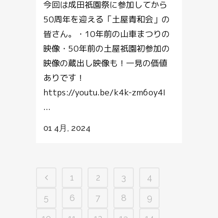
今回は成田祇園祭に参加してから
50周年を迎える「土屋青和会」の
皆さん。・10年前の山車まつりの
映像・50年前の土屋祇園初参加の
映像の蔵出し映像も！一見の価値
ありです！
https://youtu.be/k4k-zm6oy4I
...
01 4月, 2024
1
2
3
4
5
6
7
8
9